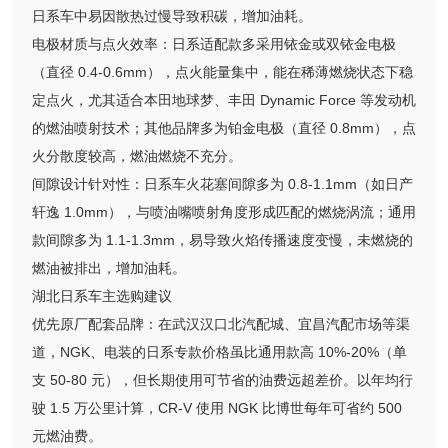
日系车中易因散热过慢导致积碳，增加油耗。
电极材质与点火效率：日系适配款多采用铱金或双铱金电极
（直径 0.4-0.6mm），点火能量集中，能在稀薄燃烧状态下稳
定点火，尤其适合本田地球梦、丰田 Dynamic Force 等发动机
的燃油喷射技术；其他品牌多为铂金电极（直径 0.8mm），点
火分散度较高，燃油燃烧不充分。
间隙设计针对性：日系车火花塞间隙多为 0.8-1.1mm（如日产
轩逸 1.0mm），与喷油嘴喷射角度形成匹配的燃烧涡流；通用
款间隙多为 1.1-1.3mm，易导致火焰传播速度变慢，未燃烧的
燃油被排出，增加油耗。
湖北日系车主选购建议
优先原厂配套品牌：在武汉汉口北汽配城、宜昌汽配市场等渠
道，NGK、电装的日系专款价格虽比通用款高 10%-20%（单
支 50-80 元），但长期使用可节省的油费远超差价。以年均行
驶 1.5 万公里计算，CR-V 使用 NGK 比博世每年可省约 500
元燃油费。