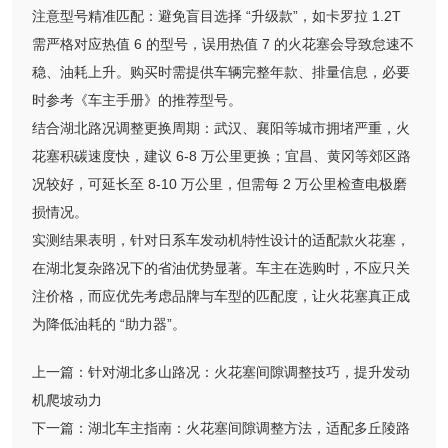
注意型号精准匹配：避免盲目选择 “升级款”，如卡罗拉 1.2T
需严格对应热值 6 的型号，误用热值 7 的火花塞会导致怠速不
稳、油耗上升。购买时需提供车辆完整年款、排量信息，必要
时参考《车主手册》的推荐型号。
结合湖北路况调整更换周期：武汉、襄阳等城市拥堵严重，火
花塞积碳速度快，建议 6-8 万公里更换；宜昌、黄冈等郊区路
况较好，可延长至 8-10 万公里，但需每 2 万公里检查电极磨
损情况。
实测结果表明，针对日系车发动机特性设计的适配款火花塞，
在湖北复杂路况下的省油优势显著。车主在选购时，不应只关
注价格，而应优先考虑品牌与车型的匹配度，让火花塞真正成
为降低油耗的 “助力器”。
上一篇：
针对湖北多山路况：火花塞间隙调整技巧，提升发动
机爬坡动力
下一篇：
湖北车主指南：火花塞间隙调整方法，适配多丘陵路