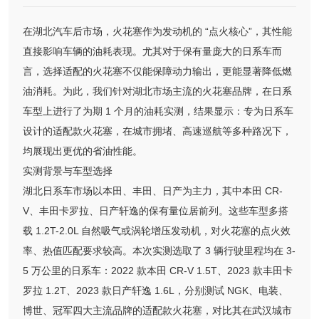
在湖北汽车后市场，火花塞作为发动机的 “点火核心”，其性能
直接影响车辆的油耗表现。尤其对于保有量庞大的日系车而
言，选择适配的火花塞不仅能保障动力输出，更能显著降低燃
油消耗。为此，我们针对湖北市场主流的火花塞品牌，在日系
车型上进行了为期 1 个月的油耗实测，结果显示：专为日系车
设计的适配款火花塞，在城市拥堵、高速巡航等多种路况下，
均展现出更优的省油性能。
实测背景与车型选择
湖北日系车市场以本田、丰田、日产为主力，其中本田 CR-
V、丰田卡罗拉、日产轩逸的保有量位居前列。这些车型多搭
载 1.2T-2.0L 自然吸气或涡轮增压发动机，对火花塞的点火效
率、热值匹配要求较高。本次实测选取了 3 辆行驶里程均在 3-
5 万公里的日系车：2022 款本田 CR-V 1.5T、2023 款丰田卡
罗拉 1.2T、2023 款日产轩逸 1.6L，分别测试 NGK、电装、
博世、冠军四大主流品牌的适配款火花塞，对比其在武汉城市