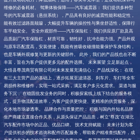
维修的必备耗材。 驾乘体验保障——汽车减震器： 我们提供多种型
号的汽车减震器（悬挂系统），产品具有良好的减震性能和稳定性，
能有效过滤路面颠簸，大幅提升车辆的操控性与乘坐舒适性，保障行
车平稳安全。 安全外观部件——汽车保险杠： 我们供应原厂款及高
品质副厂汽车保险杠，材质可靠，韧性好，抗冲击能力强。产品外观
与原车匹配度高，安装便捷，既能有效吸收碰撞能量保护车身结构，
也是车辆外观修复与更新的关键部件。 此外，我们的产品线也在不断
丰富，旨在为客户提供更多元的配件选择。 未来展望 立足新起点，
大悟县尊茂商贸有限公司对未来发展充满信心： 产品线深化： 在现
有三大主营产品的基础上，逐步拓展至滤清器、刹车片、车灯等全车
易损件和维修件，实现一站式采购，满足客户多元化需求。 渠道与服
务下沉： 在稳固批发业务的同时，积极探索线上线下结合的服务模
式，提升物流配送效率，为客户提供更快捷、更精准的供货服务，深
化本地市场渗透率。 品牌合作与质量把控： 积极与国内外知名品牌
生产商建立直接合作关系，从源头保证产品品质，树立“尊茂”在湖北
汽车配件市场中的正品、优品口碑。 技术支持赋能： 未来计划为客
户提供初步的技术咨询和配件匹配服务，帮助客户精准查找配件，成