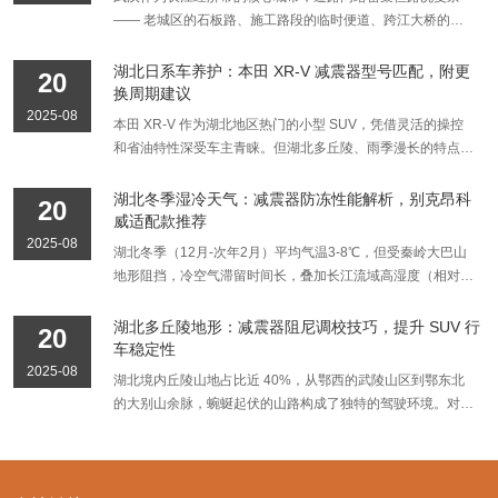
器，进行了为期 2 周的泥泞路密封性实测，为车主提供选购
—— 老城区的石板路、施工路段的临时便道、跨江大桥的伸
减震器温度升至80℃以上，传统液压减震器易因油液黏度下
参考。 实测背景与减震器选型 大众途观 L 作为湖北地区畅销
缩缝，共同构成了 “颠簸路段矩阵”。对于车主而言，减震器的
降导致阻尼衰减，引发制动距离延长和车身俯仰。 3. 弯道侧
的中型 SUV，其悬挂系统对减震器的负载能力和密封性能要
舒适性直接影响日常通勤体验，尤其在早晚高峰的拥堵路段，
向支撑不足 湖北山区道路弯道半径普遍小于50米，车辆过弯
湖北日系车养护：本田 XR-V 减震器型号匹配，附更
20
求较高。本次实测选取 2023 款途观 L 330TSI 车型（搭载
频繁的震动不仅加剧疲劳，还可能导致车内物品晃动、异响。
时侧向加速度可达0.4g，若减震器侧向刚度不足，会导致车身
换周期建议
EA888 发动机），测试四款适配减震器：博世（原厂配套
为此，我们针对武汉市场主流的五款减震器，在典型颠簸路段
侧倾角超过5°，影响操控稳定性。 实测案例：武汉理工大学
2025-08
本田 XR-V 作为湖北地区热门的小型 SUV，凭借灵活的操控
款）、萨克斯（德系车专属调校）、KYB（日系技术适配
进行了舒适性实测，为车主揭示不同品牌的表现差异。 测试
对50辆常跑恩施山路的哈弗H6进行检测，发现使用原厂减震
和省油特性深受车主青睐。但湖北多丘陵、雨季漫长的特点，
款）、蒙诺（性价比通用款）。测试路段涵盖武汉郊区泥泞土
背景与武汉路况特点 武汉的颠簸路段主要分为三类：一是老
器的车辆中，68%在行驶3万公里后出现漏油、异响问题，而
对其悬挂系统尤其是减震器提出了更高要求。减震器型号匹配
路（日均 50 公里，含 10 处积水坑洼）、宜昌山区雨后碎石
汉口、武昌古城的 “石板路 + 井盖群”，路面接缝密集，车速
更换加强款减震器的车辆故障率降至12%。 二、多山路况减
不当或更换不及时，会导致车辆在泥泞路、连续弯道中稳定性
路（日均 30 公里，坡度 15°-20°），模拟湖北雨季严苛的行
湖北冬季湿冷天气：减震器防冻性能解析，别克昂科
20
20-30km/h 时车身会产生高频震动；二是二七长江大桥、鹦
震器选型四大核心指标 1. 阻尼力适配性 压缩阻尼：决定减震
下降，甚至加剧轮胎磨损。本文针对本田 XR-V 的减震器型号
驶环境，重点监测减震器油封、活塞杆及连接部位的密封状
威适配款推荐
鹉洲大桥的伸缩缝，车辆以 60-80km/h 通过时，会受到纵向
器吸收冲击的能力，山区道路建议选择压缩阻尼比原厂高
匹配展开分析，并结合湖北路况给出更换周期建议，为车主提
态。 四款减震器密封性实测数据对比 博世（原厂配套款，型
2025-08
湖北冬季（12月-次年2月）平均气温3-8℃，但受秦岭大巴山
冲击力；三是光谷、南湖等新建片区的临时施工便道，坑洼深
15%-20%的型号，以更好应对坑洼路面； 回弹阻尼：影响车
供实用养护参考。 减震器型号匹配的核心要素 本田 XR-V 的
号 3Q0 513 029 AB）： 测试结束后，减震器表面仅有少量泥
地形阻挡，冷空气滞留时间长，叠加长江流域高湿度（相对湿
度多在 3-5cm，需低速缓行。本次测试选取 2022 款本田思域
身恢复平稳的速度，推荐回弹阻尼与压缩阻尼比值为1:0.6-
悬挂系统采用前麦弗逊式独立悬挂、后扭力梁式非独立悬挂，
渍，油封边缘无渗漏痕迹，活塞杆无锈蚀斑点。拆解检查发
度常达80%-95%），形成“湿冷魔法攻击”。这种环境下，汽
（1.5T）作为测试车，该车原厂减震器偏硬，在颠簸路段舒适
0.8，避免回弹过快导致二次弹跳。 2. 散热性能升级 油液容
不同年款车型的减震器参数存在细微差异，型号匹配需关注三
现，其采用双层氟橡胶油封设计，配合金属防尘罩，能有效阻
车减震器易因低温导致油液黏度激增、橡胶部件硬化，出现异
性争议较大，更换不同品牌后更能体现差异。测试重点关注车
量：加强款减震器油液容量应比原厂增加20%-30%（如原厂
湖北多丘陵地形：减震器阻尼调校技巧，提升 SUV 行
20
个核心要素： 阻尼系数：XR-V 1.5L 自然吸气车型适合阻尼
挡泥水侵入。在连续通过 20cm 深积水坑后，阻尼系数变化率
响、漏油甚至失效等问题。本文将以别克昂科威为例，解析减
身震动频率、座椅传递的颠簸感、车内异响三个维度，采用专
200ml，加强款需240-260ml），以提升热容量； 散热结构：
车稳定性​
系数 28-32N・s/m 的减震器，1.5T 涡轮增压车型因车身配重
仅为 3%，密封性能表现优。适合长期在湖北乡村或山区行驶
震器防冻性能关键指标，并推荐适配湖北冬季的减震器型号。
业震动测试仪和主观评分结合的方式评估。 主流品牌减震器
2025-08
优先选择带散热鳍片或双油管设计的型号，实测表明此类设计
湖北境内丘陵山地占比近 40%，从鄂西的武陵山区到鄂东北
略高，需选择 32-35N・s/m 的型号，以平衡操控性与舒适
的车主，尤其应对雨季泥泞路优势明显。 萨克斯（型号 280
一、湖北湿冷天气对减震器的三大核心挑战 1. 低温导致油液
舒适性表现 博世（原厂配套款，型号 3392110771） 作为本
可使减震器工作温度降低10-15℃。 3. 侧向支撑强化 筒身直
的大别山余脉，蜿蜒起伏的山路构成了独特的驾驶环境。对于
性。 安装孔位：2015-2022 款 XR-V 的前减震器上支座螺栓
228 001）： 表面泥渍附着量中等，右前减震器油封处有轻微
黏度骤增，减震响应迟滞 减震器油液（多为矿物油或合成
田思域的原厂配套品牌，博世减震器在设计上偏向操控性，阻
径：山区道路建议选择筒身直径≥46mm的减震器（原厂通常
SUV 车主而言，这些路段的连续弯道、陡坡和坑洼，对车辆
孔距为 100mm×80mm，后减震器与扭力梁连接的轴径为
油膜（非渗漏），活塞杆底部有少量锈迹。其采用单唇口油封
油）的黏度随温度降低呈指数级上升。实验数据显示，当温度
尼系数调校较硬。通过汉口解放大道的石板路时，车身震动频
为40-43mm），大直径筒身可提供更高抗侧倾刚度； 多连杆
的悬挂系统尤其是减震器阻尼调校提出了极高要求。阻尼调校
22mm，型号不符会导致安装错位，加剧行驶异响。 承载能
+ 橡胶防尘套设计，在碎石路行驶时，防尘套因摩擦出现细微
从25℃降至-10℃时，普通矿物油的黏度从15cSt增至
率约 8Hz（人体较敏感的区间），座椅传递的颠簸感明显，
适配：若车辆为独立悬架，需确认减震器与原厂连杆角度匹
不当会导致车身侧倾过大、抓地力下降，甚至引发侧滑风险。
力：湖北车主常加装行李架、车顶箱，减震器需满足单支承载
划痕。阻尼系数变化率为 5%，密封性满足日常使用，但长期
1200cSt（增长80倍），导致减震器活塞运动阻力增大，响应
后排乘客会感到轻微弹跳。以 60km/h 通过长江二桥伸缩缝
配，避免安装后出现干涉。 4. 耐久性验证 盐雾测试：湖北湿
以下结合湖北丘陵地形特点，详解减震器阻尼调校技巧，帮助
350-400kg 的强度，避免重载时出现弹簧塌陷。 适配本田