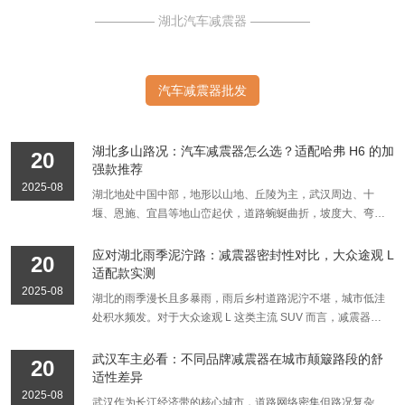
湖北汽车减震器
汽车减震器批发
湖北多山路况：汽车减震器怎么选？适配哈弗 H6 的加
20
强款推荐
2025-08
湖北地处中国中部，地形以山地、丘陵为主，武汉周边、十
堰、恩施、宜昌等地山峦起伏，道路蜿蜒曲折，坡度大、弯道
多且部分路段路况复杂。车辆在这样的多山路况下行驶，减震
器需承受更高频次的冲击和更复杂的力学考验。本文将从湖北
应对湖北雨季泥泞路：减震器密封性对比，大众途观 L
20
多山路况特点出发，解析减震器选型核心逻辑，并针对哈弗
适配款实测
H6车型推荐适配的加强款减震器。 一、湖北多山路况对减震
2025-08
湖北的雨季漫长且多暴雨，雨后乡村道路泥泞不堪，城市低洼
器的核心挑战 1. 高频冲击与持续振动 湖北山区道路普遍存在
处积水频发。对于大众途观 L 这类主流 SUV 而言，减震器作
碎石路、坑洼路及连续减速带，车辆行驶时减震器需在0.1-
为悬挂系统的核心部件，其密封性直接关系到车辆在湿滑路况
0.3秒内完成一次压缩-回弹循环，高频冲击易导致减震器油液
下的稳定性与使用寿命。一旦密封失效，泥水渗入会导致内部
武汉车主必看：不同品牌减震器在城市颠簸路段的舒
20
乳化、密封件老化。据十堰交管部门2025年统计，山区路段
零件锈蚀、漏油，进而引发减震效果衰减、异响等问题。为
适性差异
车辆减震器故障率是平原地区的2.3倍。 2. 长下坡制动热衰减
此，我们针对湖北市场上大众途观 L 的四款主流适配减震
2025-08
武汉作为长江经济带的核心城市，道路网络密集但路况复杂
恩施、神农架等地区长下坡路段占比超15%，频繁制动会使