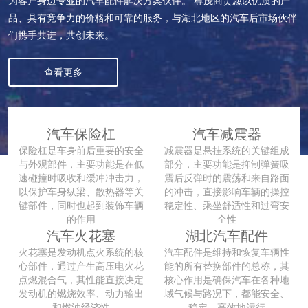
为客户身边专业的汽车配件解决方案伙伴。 尊茂商贸愿以优质的产
品、具有竞争力的价格和可靠的服务，与湖北地区的汽车后市场伙伴
们携手共进，共创未来。
查看更多
汽车保险杠
汽车减震器
保险杠是车身前后重要的安全
减震器是悬挂系统的关键组成
与外观部件，主要功能是在低
部分，主要功能是抑制弹簧吸
速碰撞时吸收和缓冲冲击力，
震后反弹时的震荡和来自路面
以保护车身纵梁、散热器等关
的冲击，直接影响车辆的操控
键部件，同时也起到装饰车辆
稳定性、乘坐舒适性和过弯安
的作用
全性
汽车火花塞
湖北汽车配件
火花塞是发动机点火系统的核
汽车配件是维持和恢复车辆性
心部件，通过产生高压电火花
能的所有替换部件的总称，其
点燃混合气，其性能直接决定
核心作用是确保汽车在各种地
发动机的燃烧效率、动力输出
域气候与路况下，都能安全、
和燃油经济性
稳定、高效地运行