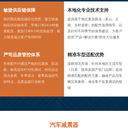
敏捷供应链保障
本地化专业技术支持
依托鄂北物流城区位优势，建立快速
提供基于湖北复杂路况（多山、丘
响应供应链体系，常规订单24小时极
陵、乡村道路）的配件选用指导，以
速配送，紧急订单8小时加急处理，最
及针对不同季节的保养建议，为客户
大限度减少客户等待时间
提供"产品+解决方案"的全方位服务
严苛品质管控体系
精准车型适配优势
所有配件均通过严格的抗腐蚀、防冻
深耕湖北市场，针对本地区主流车型
裂、耐高温等针对性测试，特别适合
（日系、德系及国产热门品牌）提供
湖北多雨、冬季湿冷、夏季高温的气
精准匹配的配件方案，确保产品与车
候特点，品质远超行业标准
辆完美兼容，省去客户反复调试的烦
恼
汽车减震器