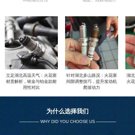
立足湖北高温天气：火花塞
针对湖北多山路况：火花塞
湖北汽
材质解析，铱金与铂金款耐
间隙调整技巧，提升发动机
火花塞
用性对比
爬坡动力
为什么选择我们
WHY DID YOU CHOOSE US