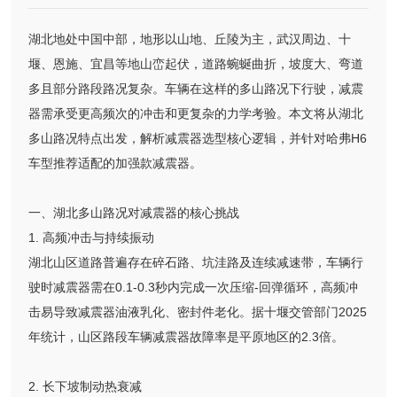
湖北地处中国中部，地形以山地、丘陵为主，武汉周边、十
堰、恩施、宜昌等地山峦起伏，道路蜿蜒曲折，坡度大、弯道
多且部分路段路况复杂。车辆在这样的多山路况下行驶，减震
器需承受更高频次的冲击和更复杂的力学考验。本文将从湖北
多山路况特点出发，解析减震器选型核心逻辑，并针对哈弗H6
车型推荐适配的加强款减震器。
一、湖北多山路况对减震器的核心挑战
1. 高频冲击与持续振动
湖北山区道路普遍存在碎石路、坑洼路及连续减速带，车辆行
驶时减震器需在0.1-0.3秒内完成一次压缩-回弹循环，高频冲
击易导致减震器油液乳化、密封件老化。据十堰交管部门2025
年统计，山区路段车辆减震器故障率是平原地区的2.3倍。
2. 长下坡制动热衰减