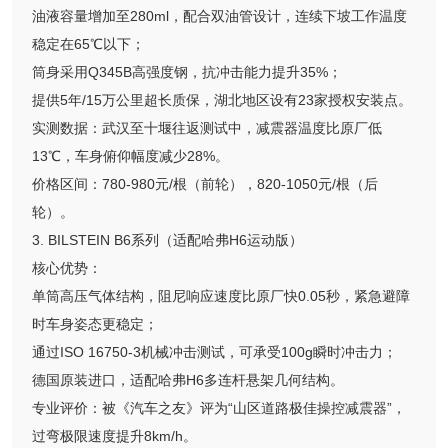
油液容量增加至280ml，配合双油管设计，连续下坡工作温度
稳定在65℃以下；
筒身采用Q345B高强度钢，抗冲击能力提升35%；
提供5年/15万公里超长质保，湖北地区设有23家授权安装点。
实测数据：武汉至十堰往返测试中，减震器温度比原厂低
13℃，车身俯仰幅度减少28%。
价格区间：780-980元/根（前轮），820-1050元/根（后
轮）。
3. BILSTEIN B6系列（适配哈弗H6运动版）
核心优势：
单筒高压气体结构，阻尼响应速度比原厂快0.05秒，紧急避障
时车身姿态更稳定；
通过ISO 16750-3机械冲击测试，可承受100g瞬时冲击力；
德国原装进口，适配哈弗H6多连杆悬架几何结构。
专业评价：被《汽车之友》评为“山区道路极佳操控减震器”，
过弯极限速度提升8km/h。