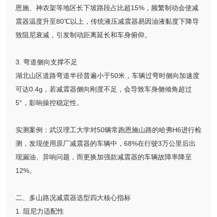
恩施、神农架等地区长下坡路段占比超15%，频繁制动会使减
震器温度升至80℃以上，传统液压减震器易因油液黏度下降导
致阻尼衰减，引发制动距离延长和车身俯仰。
3. 弯道侧向支撑不足
湖北山区道路弯道半径普遍小于50米，车辆过弯时侧向加速度
可达0.4g，若减震器侧向刚度不足，会导致车身侧倾角超过
5°，影响操控稳定性。
实测案例：武汉理工大学对50辆常跑恩施山路的哈弗H6进行检
测，发现使用原厂减震器的车辆中，68%在行驶3万公里后出
现漏油、异响问题，而更换加强款减震器的车辆故障率降至
12%。
二、多山路况减震器选型四大核心指标
1. 阻尼力适配性