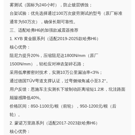
雾测试（国标为240小时），防止镀层锈蚀；
台架试验：优先选择通过100万次疲劳测试的型号（原厂标准
通常为50万次），确保长期可靠性。
三、适配哈弗H6的加强款减震器推荐
1. KYB 黄金眼系列（适配2019-2025款哈弗H6）
核心优势：
阻尼力提升20%，压缩阻尼达1800N/mm（原厂
1500N/mm），轻松应对神农架碎石路；
采用低摩擦密封技术，实测10万公里漏油率<3%；
通过德国TÜV弯道支撑认证，过弯侧倾角减小至3.2°。
用户反馈：恩施车主实测长下坡制动距离缩短1.2米，坑洼路面
颠簸感降低40%。
价格区间：850-1100元/根（前轮），950-1200元/根（后
轮）。
2. 蒙诺万里路系列（适配2017-2023款哈弗H6）
核心优势：