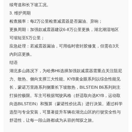
续弯道和长下坡工况。
3. 维护周期
检查频率：每2万公里检查减震器是否漏油、异响；
更换周期：加强款减震器建议6-8万公里更换，湖北潮湿地区
可缩短至5万公里；
应急处理：若减震器漏油，可用临时密封胶修复，但需在3天
内到店更换。
结语
湖北多山路况下，为哈弗H6选择加强款减震器需重点关注阻尼
力、散热、侧向支撑三大性能。KYB黄金眼系列以综合性能见
长，蒙诺万里路系列侧重长下坡散热，BILSTEIN B6系列则主
打操控极限。车主可根据驾驶风格（舒适取向选KYB，运动取
向选BILSTEIN）和预算（蒙诺性价比高）进行决策。通过科学
选型与专业安装，可显著提升车辆在湖北山区的行驶安全性与
舒适性，让每一段山路都成为从容的驾驭之旅。