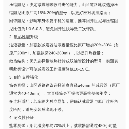
压缩阻尼：决定减震器吸收冲击的能力，山区道路建议选择压
缩阻尼比原厂高15%-20%的型号，以更好应对坑洼路面；
回弹阻尼：影响车身恢复平稳的速度，推荐回弹阻尼与压缩阻
尼比值为1:0.6-0.8，避免回弹过快导致二次弹跳。
2. 散热性能升级
油液容量：加强款减震器油液容量应比原厂增加20%-30%（如
原厂200ml，加强款需240-260ml），以提升热容量；
散热结构：优先选择带散热鳍片或双油管设计的型号，实测表
明此类设计可使减震器工作温度降低10-15℃。
3. 侧向支撑强化
筒身直径：山区道路建议选择筒身直径≥46mm的减震器（原厂
通常为40-43mm），大直径筒身可提供更高抗侧倾刚度；
多连杆适配：若车辆为独立悬架，需确认减震器与原厂连杆角
度匹配，避免安装后出现干涉。
4. 耐久性验证
盐雾测试：湖北湿度年均70%以上，减震器需通过480小时盐