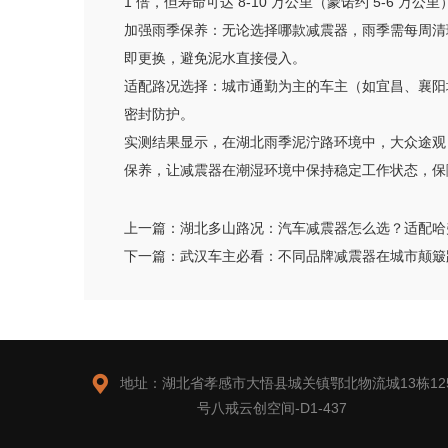
1 倍，但寿命可达 8-10 万公里（蒙诺约 5-6 万
加强雨季保养：无论选择哪款减震器，雨季需每周清
即更换，避免泥水直接侵入。
适配路况选择：城市通勤为主的车主（如宜昌、襄阳城
密封防护。
实测结果显示，在湖北雨季泥泞路环境中，大众途观
保养，让减震器在潮湿环境中保持稳定工作状态，保
上一篇：
湖北多山路况：汽车减震器怎么选？适配哈弗
下一篇：
武汉车主必看：不同品牌减震器在城市颠簸

地址：湖北省孝感市大悟县城关镇鄂北物流城13栋12
号八戒云创空间-D1-437