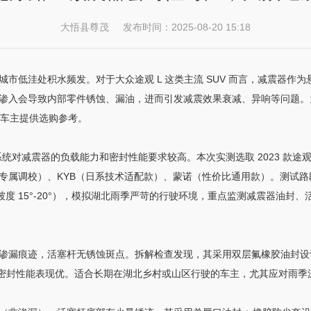
大悟县尊茂 发布时间：2025-08-20 15:18
市低洼处积水频发。对于大众途观 L 这类主流 SUV 而言，减震器作
渗入会导致内部零件锈蚀、漏油，进而引发减震效果衰减、异响等问题。为
为车主提供选购参考。
统对减震器的负载能力和密封性能要求较高。本次实测选取 2023 款途观 L 3
属调校）、KYB（日系技术适配款）、蒙诺（性价比通用款）。测试路段涵盖
坡度 15°-20°），模拟湖北雨季严苛的行驶环境，重点监测减震器油封
渗漏痕迹，活塞杆无锈蚀斑点。拆解检查发现，其采用双层氟橡胶油封设
3%，密封性能表现优。适合长期在湖北乡村或山区行驶的车主，尤其应对雨