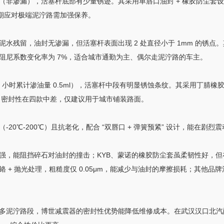
（非渗漏），活塞杆底部有少量锈迹。其采用单唇口油封 + 橡胶防尘套
长期应对极端泥泞路需加强保养。
水残留，油封无渗漏，但活塞杆表面出现 2 处直径小于 1mm 的锈
阻尼系数变化率为 7%，适合城市通勤为主、偶尔走泥泞路的车主。
小时累计渗油量 0.5ml），活塞杆中段有明显锈蚀条纹。其采用丁腈橡
，密封性在四款中差，仅建议用于城市铺装路面。
20℃-200℃）且抗老化，配合 “双唇口 + 弹簧预紧” 设计，能在
强，能阻挡碎石对油封的撞击；KYB、蒙诺的橡胶防尘套虽柔韧性好，
 抛光处理，粗糙度仅 0.05μm，能减少与油封的摩擦损耗；其他品牌活塞
泥泞路段，博世减震器的密封性优势能降低维修成本。在武汉汉口北汽配城，