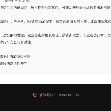
公里），综合性价比更高。
理防尘套内侧泥沙，每月检查油封状态。可在活塞杆表面涂抹专用润滑脂
区），萨克斯、KYB 能满足需求；频繁往返城乡的车主，建议加装减震器保
 L 适配的博世原厂减震器密封性表现佳，萨克斯次之。车主在选购时，
障行车安全与舒适性。
 H6 的加强款推荐
路段的舒适性差异

5
咨询热线：18982081108