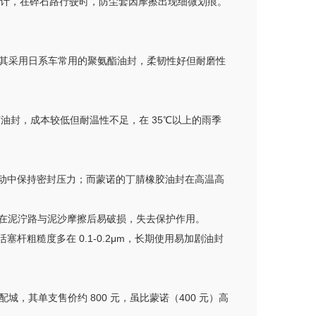
设计，在碎石路行驶时，防尘套因摩擦出现细微划痕。
点。其采用日系车常用的聚氨酯油封，柔韧性好但耐磨性
胶油封，成本较低但耐温性不足，在 35℃以上的雨季
剧烈震动中保持密封压力；而蒙诺的丁腈橡胶油封在高温高
但在泥泞路与泥沙摩擦后易破损，失去保护作用。
杆粗糙度多在 0.1-0.2μm，长期使用易加剧油封
其单支售价约 800 元，虽比蒙诺（400 元）高