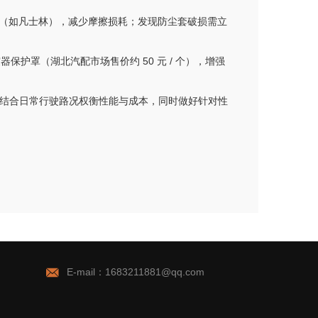
（如凡士林），减少摩擦损耗；发现防尘套破损需立
护罩（湖北汽配市场售价约 50 元 / 个），增强
需结合日常行驶路况权衡性能与成本，同时做好针对性

E-mail：1683211881@qq.com