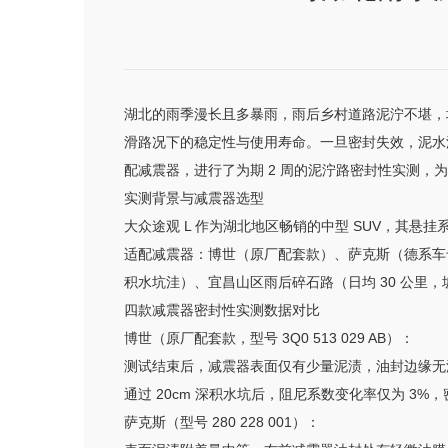
湖北的雨季漫长且多暴雨，雨后乡村道路泥泞不堪，城
滑路况下的稳定性与使用寿命。一旦密封失效，泥水
配减震器，进行了为期 2 周的泥泞路密封性实测，
实测背景与减震器选型
大众途观 L 作为湖北地区畅销的中型 SUV，其悬挂系
适配减震器：博世（原厂配套款）、萨克斯（德系车专
积水坑洼）、宜昌山区雨后碎石路（日均 30 公里，
四款减震器密封性实测数据对比
博世（原厂配套款，型号 3Q0 513 029 AB）：
测试结束后，减震器表面仅有少量泥渍，油封边缘无
通过 20cm 深积水坑后，阻尼系数变化率仅为 
萨克斯（型号 280 228 001）：