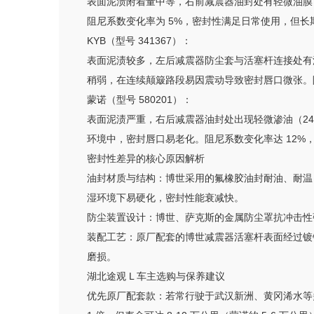
表面泥渍附着量中等，右前减震器油封处有轻微油膜
阻尼系数变化率为 5%，密封性满足日常使用，但
KYB（型号 341367）：
表面泥渍较多，左后减震器防尘套与活塞杆连接处有泥
稍弱，在连续颠簸路段易因震动导致密封唇口微张。
蒙诺（型号 580201）：
表面泥渍严重，右后减震器油封处出现轻微渗油（24 
环境中，密封唇口易老化。阻尼系数变化率达 12%
密封性差异的核心原因解析
油封材质与结构：博世采用的氟橡胶油封耐油、耐温（-
湿环境下易硬化，密封性能衰减快。
防尘装置设计：博世、萨克斯的金属防尘罩抗冲击性
装配工艺：原厂配套的博世减震器活塞杆表面经过镀铬 +
磨损。
湖北途观 L 车主选购与保养建议
优先原厂配套款：若常行驶于武汉新洲、黄冈浠水等多